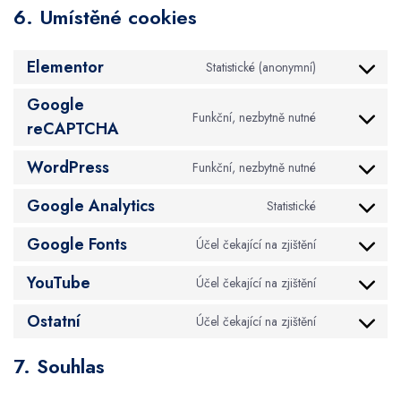
6. Umístěné cookies
Elementor
Statistické (anonymní)
Consent to se
Google
Funkční, nezbytně nutné
Consent to se
reCAPTCHA
WordPress
Funkční, nezbytně nutné
Consent to se
Google Analytics
Statistické
Consent to se
Google Fonts
Účel čekající na zjištění
Consent to se
YouTube
Účel čekající na zjištění
Consent to se
Ostatní
Účel čekající na zjištění
Consent to ser
7. Souhlas